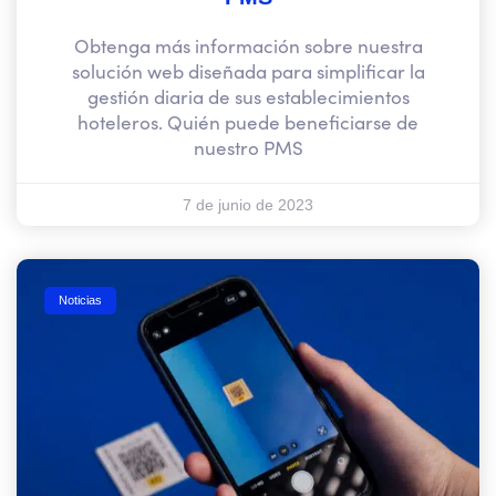
Obtenga más información sobre nuestra
solución web diseñada para simplificar la
gestión diaria de sus establecimientos
hoteleros. Quién puede beneficiarse de
nuestro PMS
7 de junio de 2023
Noticias