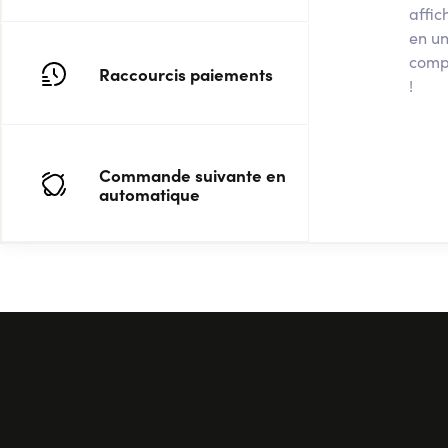
affic
en un
compt
Raccourcis paiements
!
Commande suivante en
automatique