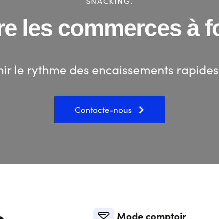
SNACKING.
ère les commerces à f
enir le rythme des encaissements rapides
Contacte-nous
e
Mode comptoir