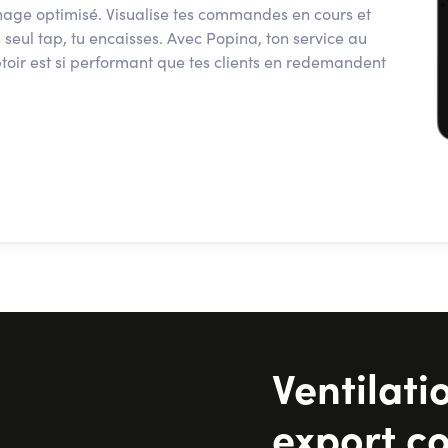
hage optimisé. Visualise tes commandes en cours et
 seul tap, tu encaisses. Avec Popina, ton service au
oir est si performant que tes clients en redemandent
Ventilati
export c