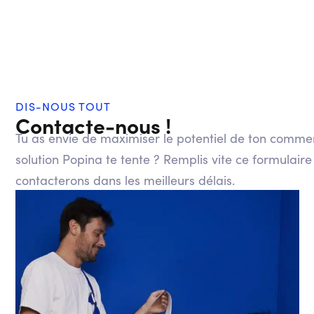
DIS-NOUS TOUT
Contacte-nous !
Tu as envie de maximiser le potentiel de ton comme
solution Popina te tente ? Remplis vite ce formulaire
contacterons dans les meilleurs délais.