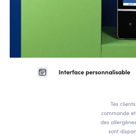
Interface personnalisable
Tes clients
commande et p
des allergènes
sont dispo