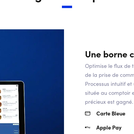
Une borne 
Optimise le flux de t
de la prise de com
Processus intuitif e
située au comptoir 
précieux est gagné.
Carte Bleue
Apple Pay