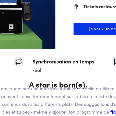
Tickets restaur
Je veux un de
Synchronisation en temps
réel
A star is born(e).
 naviguent sur une interface intuitive et facile à utiliser.
euvent consulter directement sur la borne la liste des 
 contenus dans les différents plats. Des suggestions d’
nibles et tu peux même y ajouter ton programme de
fid