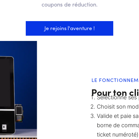
coupons de réduction.
Je rejoins l'aventure !
LE FONCTIONNEM
Pour ton cl
Sélectionne ses
Choisit son mode
Valide et paie s
borne de comman
ticket numéroté)