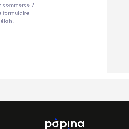
ton commerce ?
e formulaire
élais.