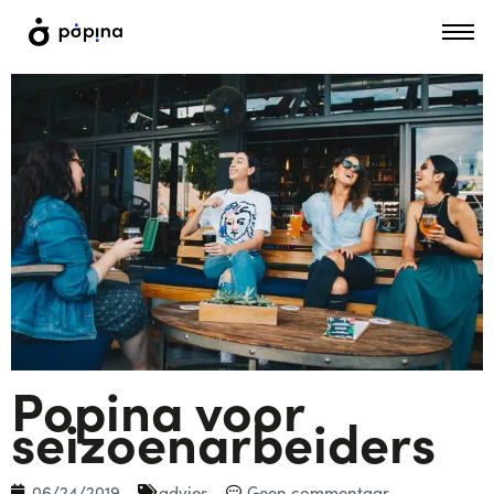
Popina voor
seizoenarbeiders
06/24/2019
advies
Geen commentaar