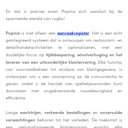
En dat is precies waar Popina zich aansluit bij de
spannende wereld van rugby!
Popina
aanraakregister
is niet alleen een
. Het is een echt
geïntegreerd systeem dat is ontworpen om restaurant- en
detailhandelactiviteiten te optimaliseren, met een
tijdsbesparing, winstverhoging en het
duidelijke focus op
leveren van een uitzonderlijke klantervaring.
Elke functie,
van voorraadbeheer tot analyse van klantgegevens, is
ontworpen om u een voorsprong op de concurrentie te
geven, zodat u de hectiek van spelletjesavonden kunt
doorstaan met ongeëvenaarde nauwkeurigheid en
efficiëntie.
wachtrijen
verkeerde bestellingen
onvervulde
Lange
,
en
verwachtingen
behoren tot het verleden. De toekomst is
een getransformeerde klantervaring, waarbij elke