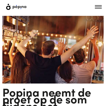
Popina neemt de
proef op de som
tijdens het