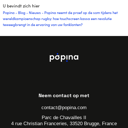
U bevindt zich hier
Popina
-
Blog
-
Nieuws
-
Popina neemt de proef op de som tijdens het
wereldkampioenschap rugby: hoe touchscreen kassa een revolutie
teweegbrengt in de ervaring van uw fanklanten?
Neem contact op met
contact@popina.com
Parc de Chavailles II
4 rue Christian Franceries, 33520 Brugge, France