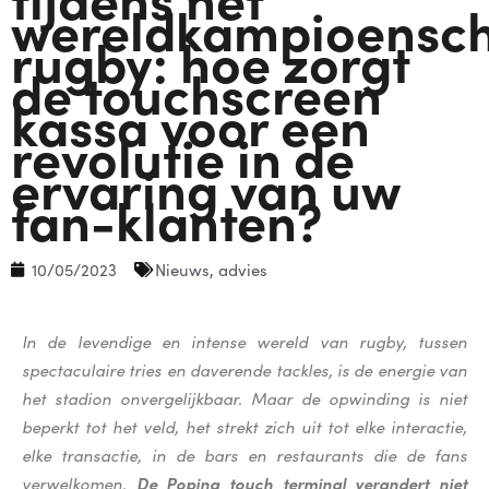
wereldkampioensc
rugby: hoe zorgt
de touchscreen
kassa voor een
revolutie in de
ervaring van uw
fan-klanten?
10/05/2023
Nieuws
,
advies
In de levendige en intense wereld van rugby, tussen
spectaculaire tries en daverende tackles, is de energie van
het stadion onvergelijkbaar. Maar de opwinding is niet
beperkt tot het veld, het strekt zich uit tot elke interactie,
elke transactie, in de bars en restaurants die de fans
verwelkomen.
De Popina touch terminal verandert niet