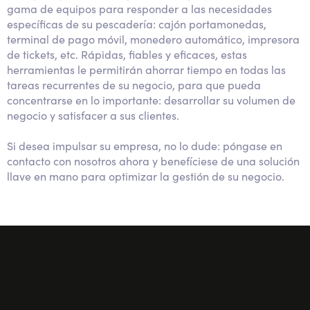
gama de equipos para responder a las necesidades
específicas de su pescadería: cajón portamonedas,
terminal de pago móvil, monedero automático, impresora
de tickets, etc. Rápidas, fiables y eficaces, estas
herramientas le permitirán ahorrar tiempo en todas las
tareas recurrentes de su negocio, para que pueda
concentrarse en lo importante: desarrollar su volumen de
negocio y satisfacer a sus clientes.
Si desea impulsar su empresa, no lo dude: póngase en
contacto con nosotros ahora y benefíciese de una solución
llave en mano para optimizar la gestión de su negocio.